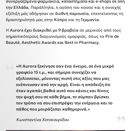
συνεργαζόμενα φαρμακεία, καταστήματα και e-shops σε όλη
την Ελλάδα
. Παράλληλα, η αγάπη του κοινού και η συνεχής
εξέλιξη μάς οδήγησαν σε
διεθνή παρουσία
, επεκτείνοντας τη
δραστηριότητά μας στην
Κύπρο
και τη
Γερμανία
.
Η
Aurora έχει διακριθεί με 9 βραβεία
σε μερικούς από τους
σημαντικότερους διαγωνισμούς ομορφιάς, όπως τα
Prix de
Beauté, Aesthetic Awards και Best in Pharmacy
.
«Η Aurora ξεκίνησε σαν ένα όνειρο, σε ένα μικρό
γραφείο 15 τ.μ., και σήμερα συνεχίζει να
εξελίσσεται, μένοντας πιστή στις αξίες που μας
ενέπνευσαν από την αρχή. Είναι η απόδειξη ότι
όταν αγαπάς βαθιά αυτό που κάνεις και δίνεις
την ψυχή σου σε κάθε βήμα, το σύμπαν βρίσκει
τον τρόπο να σου επιστρέψει την ενέργεια και το
πάθος που μοιράζεσαι καθημερινά.»
Κωνσταντίνα Χοτοκουρίδου