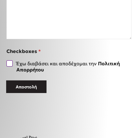
ι
ρ
ε
ί
α
ς
Α
Φ
Μ
Checkboxes
*
Έχω διαβάσει και αποδέχομαι την
Πολιτική
Απορρήτου
Αποστολή