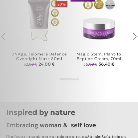
20%
0ml
DNAge, Telomere Defence
Magic Stem, Plant To
Overnight Mask 80ml
Peptide Cream, 70ml
G
rice was: 19,00 €.
ρέχουσα τιμή είναι: 15,98 €.
Original price was: 32,00 €.
Η τρέχουσα τιμή είναι: 24,00 €.
Original price was:
Η τρέχουσα 
24,00
€
36,40
€
32,00
€
56,00
€
Inspired by nature
Embracing woman & self love
Προϊόντα προσώπου και σώματος με πολύ υψηλούς δείκτες