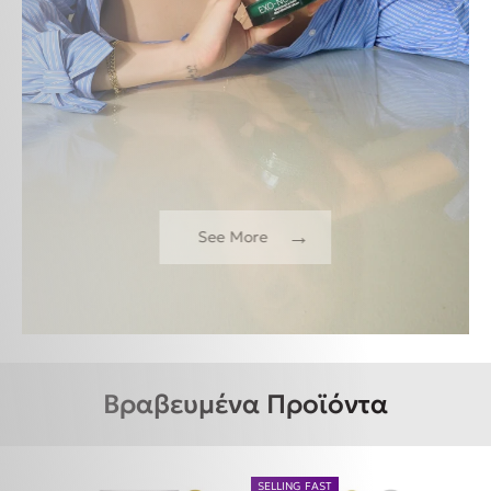
→
See More
Βραβευμένα Προϊόντα
SELLING FAST
BES