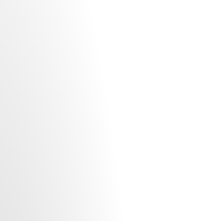
χειλιών κατά 13%.
Ενίσχυση της ενυδάτωσης κατά 36%.
Αύξηση της σφριγηλότητας των χειλιών κατά
8%.
Το
σύμπλεγμα βιταμινών ECF
, βάσει in vitro
μελετών, έδειξε:
Αύξηση της αντιοξειδωτικής προστασίας σε
κυτταρικό επίπεδο έως και 40%.
Ενίσχυση της σύνθεσης των κεραμιδίων στην
επιδερμίδα κατά 25%, γεγονός που ενισχύει
τον επιδερμικό φραγμό και τη φυσική άμυνα.
Η πλούσια απόχρωση του κόκκινου με διακριτική
πέρλα φωτίζει τα χείλη σας, δίνοντάς τους
ένταση και λάμψη. Είτε για μια καθημερινή
εμφάνιση είτε για πιο glam στιγμές, το Better
Balm – Red Berries είναι ο απόλυτος σύμμαχός