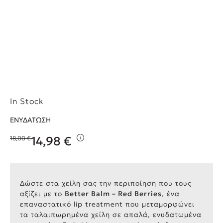
In Stock
ΕΝΥΔΑΤΩΣΗ
14,98
€
18,00
€
i
Original price was: 18,00 €.
Η τρέχουσα τιμή είναι: 14,98 €.
Δώστε στα χείλη σας την περιποίηση που τους
αξίζει με το
Better Balm – Red Berries
, ένα
επαναστατικό lip treatment που μεταμορφώνει
τα ταλαιπωρημένα χείλη σε απαλά, ενυδατωμένα