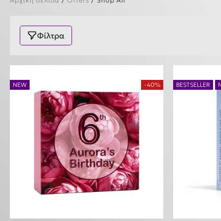
Αρχική σελίδα
/
Offers
/ Shop All
Φίλτρα
NEW
-40%
BESTSELLER