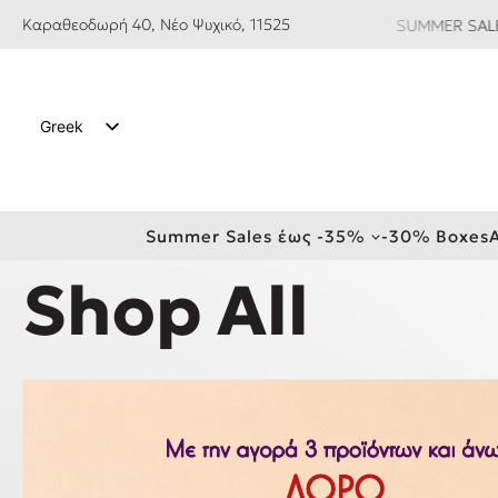
Καραθεοδωρή 40, Νέο Ψυχικό, 11525
Ν ΜΕΤΑΦΟΡΙΚΑ ΑΝΩ ΤΩΝ 59€ SUMMER SALES ΕΩΣ -3
Greek
ΙΣΘΗΤΕΣ & ΑΚΝΕΪΚΕΣ ΕΠΙΔΕΡΜΙΔΕΣ
ΛΙΠΑΡΕΣ ΕΠΙΔΕΡΜΙΔΕΣ
English
Summer Sales έως -35%
-30% Boxes
Shop All
Shop All
Shop All
Face Moisturizers
Βoxes & Combos
Shop All