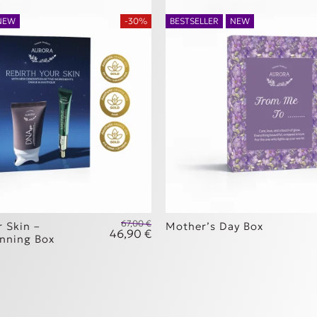
NEW
-30%
BESTSELLER
NEW
67,00
€
r Skin –
Mother’s Day Box
46,90
€
as: 54,00 €.
Original price was: 67,00 €.
nning Box
 είναι: 37,80 €.
Η τρέχουσα τιμή είναι: 46,90 €