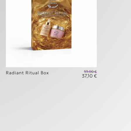
53,00
€
Radiant Ritual Box
37,10
€
Original price w
Η τρέχουσα τιμή 