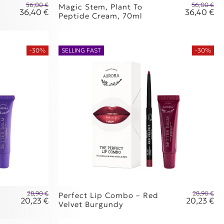
56,00
€
56,00
€
Magic Stem, Plant To
36,40
€
36,40
€
Original price was: 56,00 €.
Or
Peptide Cream, 70ml
Η τρέχουσα τιμή είναι: 36,40 €.
Η 
-30%
SELLING FAST
-30%
28,90
€
28,90
€
Perfect Lip Combo – Red
20,23
€
20,23
€
Original price was: 28,90 €.
Or
Velvet Burgundy
Η τρέχουσα τιμή είναι: 20,23 €.
Η 