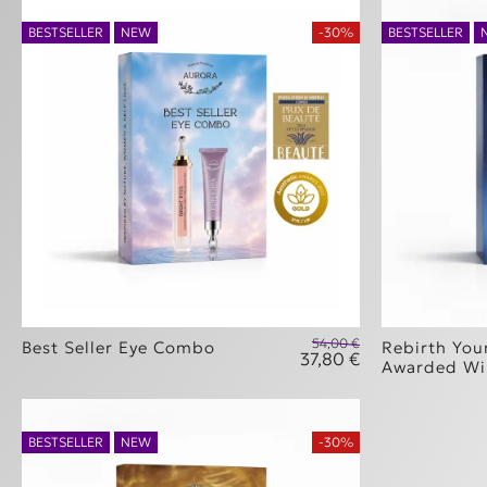
BESTSELLER
NEW
-30%
BESTSELLER
54,00
€
Best Seller Eye Combo
Rebirth You
37,80
€
Original price w
Awarded Wi
Η τρέχουσα τιμή
BESTSELLER
NEW
-30%