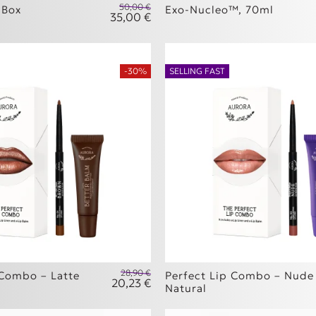
50,00
€
 Box
Exo-Nucleo™, 70ml
35,00
€
as: 129,00 €.
Original price was: 50,00 €.
 είναι: 77,40 €.
Η τρέχουσα τιμή είναι: 35,00 €.
-30%
SELLING FAST
28,90
€
 Combo – Latte
Perfect Lip Combo – Nude
20,23
€
as: 28,90 €.
Original price was: 28,90 €.
Natural
 είναι: 20,23 €.
Η τρέχουσα τιμή είναι: 20,23 €.