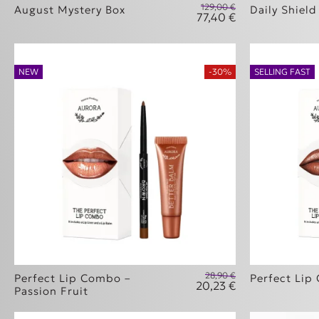
129,00
€
August Mystery Box
Daily Shield
77,40
€
Original price w
Η τρέχουσα τιμή
NEW
-30%
SELLING FAST
28,90
€
Perfect Lip Combo –
Perfect Lip
20,23
€
Original price w
Passion Fruit
Η τρέχουσα τιμή