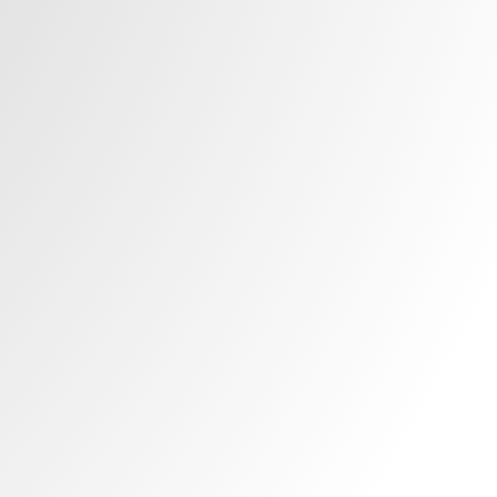
as: 53,00 €.
είναι: 37,10 €.