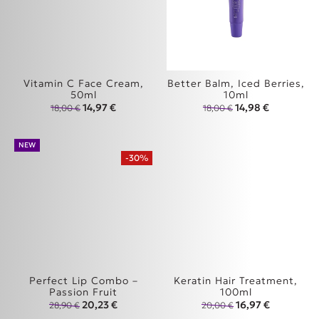
Vitamin C Face Cream,
Better Balm, Iced Berries,
50ml
10ml
Original price was: 18,00 €.
Η τρέχουσα τιμή είναι: 14,97 €.
Original price was
Η τρέχουσα
14,97
€
14,98
€
18,00
€
18,00
€
NEW
-30%
Perfect Lip Combo –
Keratin Hair Treatment,
Passion Fruit
100ml
Original price was: 28,90 €.
Η τρέχουσα τιμή είναι: 20,23 €.
Original price wa
Η τρέχουσα
20,23
€
16,97
€
28,90
€
20,00
€