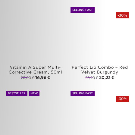
SELLING FAST
-30%
Vitamin A Super Multi-
Perfect Lip Combo – Red
Corrective Cream, 50ml
Velvet Burgundy
Original price was: 20,00 €.
Η τρέχουσα τιμή είναι: 16,96 €.
Original price was
Η τρέχουσα
16,96
€
20,23
€
20,00
€
28,90
€
BESTSELLER
NEW
SELLING FAST
-30%