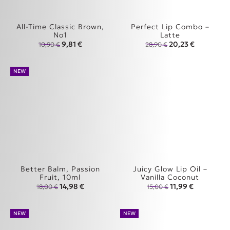
All-Time Classic Brown,
Perfect Lip Combo –
No1
Latte
Original price was: 10,90 €.
Η τρέχουσα τιμή είναι: 9,81 €.
Original price was
Η τρέχουσα
9,81
€
20,23
€
10,90
€
28,90
€
NEW
Better Balm, Passion
Juicy Glow Lip Oil –
Fruit, 10ml
Vanilla Coconut
Original price was: 18,00 €.
Η τρέχουσα τιμή είναι: 14,98 €.
Original price was
Η τρέχουσα 
14,98
€
11,99
€
18,00
€
15,00
€
NEW
NEW