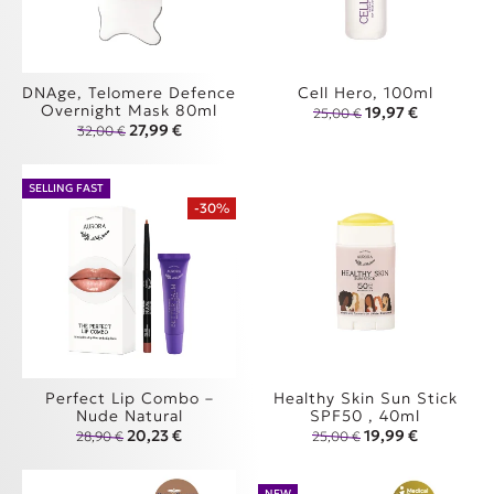
DNAge, Telomere Defence
Cell Hero, 100ml
Overnight Mask 80ml
Original price was
Η τρέχουσα
19,97
€
25,00
€
Original price was: 32,00 €.
Η τρέχουσα τιμή είναι: 27,99 €.
27,99
€
32,00
€
SELLING FAST
-30%
Perfect Lip Combo –
Healthy Skin Sun Stick
Nude Natural
SPF50 , 40ml
Original price was: 28,90 €.
Η τρέχουσα τιμή είναι: 20,23 €.
Original price was
Η τρέχουσα
20,23
€
19,99
€
28,90
€
25,00
€
NEW