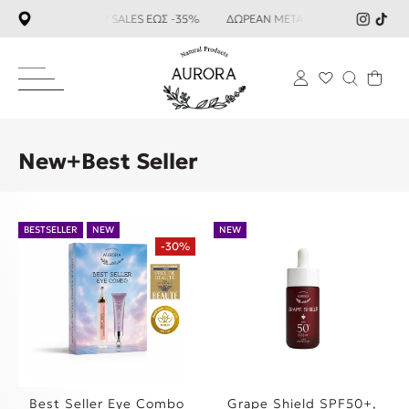
R SALES ΕΩΣ -35%
ΔΩΡΕΑΝ ΜΕΤΑΦΟΡΙΚΑ ΑΝΩ ΤΩΝ 59€ SUM
New+Best Seller
BESTSELLER
NEW
NEW
-30%
Best Seller Eye Combo
Grape Shield SPF50+,