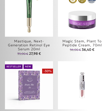
Mastique, Next-
Magic Stem, Plant To
Generation Retinol Eye
Peptide Cream, 70ml
Serum 20ml
Original price was
Η τρέχουσα
36,40
€
56,00
€
Original price was: 35,00 €.
Η τρέχουσα τιμή είναι: 27,98 €.
27,98
€
35,00
€
BESTSELLER
NEW
-30%