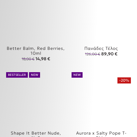
Better Balm, Red Berries,
Πανάδες Τέλος
10ml
Original price wa
Η τρέχουσ
89,90
€
126,00
€
Original price was: 18,00 €.
Η τρέχουσα τιμή είναι: 14,98 €.
14,98
€
18,00
€
BESTSELLER
NEW
NEW
-20%
Shape It Better Nude,
Aurora x Salty Pope T-