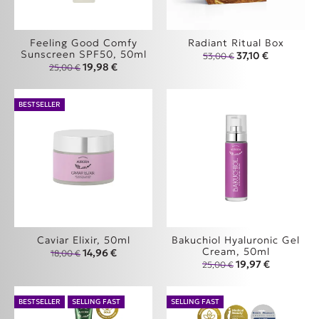
Feeling Good Comfy
Radiant Ritual Box
Sunscreen SPF50, 50ml
Original price wa
Η τρέχουσα 
37,10
€
53,00
€
Original price was: 25,00 €.
Η τρέχουσα τιμή είναι: 19,98 €.
19,98
€
25,00
€
BESTSELLER
Caviar Elixir, 50ml
Bakuchiol Hyaluronic Gel
Cream, 50ml
Original price was: 18,00 €.
Η τρέχουσα τιμή είναι: 14,96 €.
14,96
€
18,00
€
Original price was
Η τρέχουσα
19,97
€
25,00
€
BESTSELLER
SELLING FAST
SELLING FAST