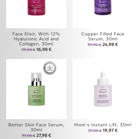
Face Elixir, With 12%
Copper Filled Face
Hyaluronic Acid and
Serum, 30ml
Collagen, 30ml
Original price wa
Η τρέχουσα
24,98
€
30,00
€
Original price was: 20,00 €.
Η τρέχουσα τιμή είναι: 16,98 €.
16,98
€
20,00
€
Better Skin Face Serum,
Mom’s Instant Lift, 30ml
30ml
Original price was
Η τρέχουσα
19,97
€
25,00
€
Original price was: 35,00 €.
Η τρέχουσα τιμή είναι: 27,98 €.
27,98
€
35,00
€