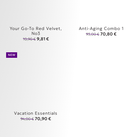
Your Go-To Red Velvet,
Anti-Aging Combo 1
No3
Original price was
Η τρέχουσα
70,80
€
93,00
€
Original price was: 10,90 €.
Η τρέχουσα τιμή είναι: 9,81 €.
9,81
€
10,90
€
NEW
Vacation Essentials
Original price was: 94,00 €.
Η τρέχουσα τιμή είναι: 70,90 €.
70,90
€
94,00
€