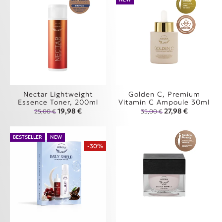
Nectar Lightweight
Golden C, Premium
Essence Toner, 200ml
Vitamin C Ampoule 30ml
Original price was: 25,00 €.
Η τρέχουσα τιμή είναι: 19,98 €.
Original price was
Η τρέχουσα
19,98
€
27,98
€
25,00
€
35,00
€
BESTSELLER
NEW
-30%