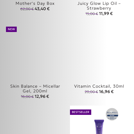
Mother’s Day Box
Juicy Glow Lip Oil –
Strawberry
Original price was: 62,00 €.
Η τρέχουσα τιμή είναι: 43,40 €.
43,40
€
62,00
€
Original price was
Η τρέχουσα 
11,99
€
15,00
€
NEW
Skin Balance – Micellar
Vitamin Cocktail, 30ml
Gel, 200ml
Original price wa
Η τρέχουσα
16,96
€
20,00
€
Original price was: 16,00 €.
Η τρέχουσα τιμή είναι: 12,96 €.
12,96
€
16,00
€
BESTSELLER