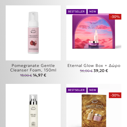
BESTSELLER
NEW
-30%
Pomegranate Gentle
Eternal Glow Box + Δώρο
Cleanser Foam, 150ml
Original price was
Η τρέχουσα
39,20
€
56,00
€
Original price was: 18,00 €.
Η τρέχουσα τιμή είναι: 14,97 €.
14,97
€
18,00
€
BESTSELLER
NEW
-30%