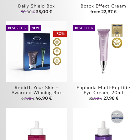
Daily Shield Box
Botox Effect Cream
Original price was: 50,00 €.
Η τρέχουσα τιμή είναι: 35,00 €.
35,00
€
from
22,97
€
50,00
€
Αυτό το προϊόν έ
BESTSELLER
NEW
BESTSELLER
-30%
Rebirth Your Skin –
Euphoria Multi-Peptide
Awarded Winning Box
Eye Cream, 20ml
Original price was: 67,00 €.
Η τρέχουσα τιμή είναι: 46,90 €.
Original price was
Η τρέχουσα
46,90
€
27,98
€
67,00
€
35,00
€