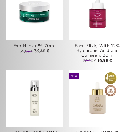
Exo-Nucleo™, 70ml
Face Elixir, With 12%
Hyaluronic Acid and
Original price was: 56,00 €.
Η τρέχουσα τιμή είναι: 36,40 €.
36,40
€
56,00
€
Collagen, 30ml
Original price wa
Η τρέχουσα
16,98
€
20,00
€
NEW