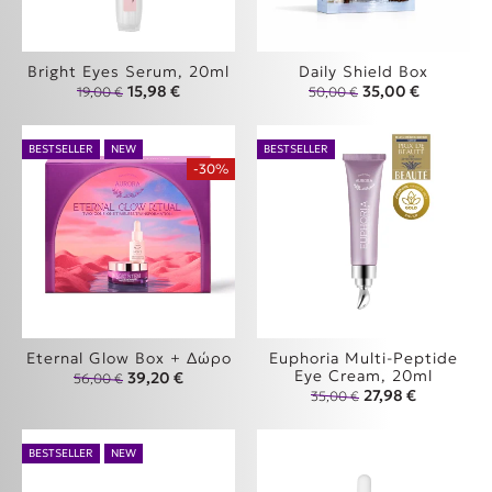
Bright Eyes Serum, 20ml
Daily Shield Box
Original price was: 19,00 €.
Η τρέχουσα τιμή είναι: 15,98 €.
Original price wa
Η τρέχουσα
15,98
€
35,00
€
19,00
€
50,00
€
BESTSELLER
NEW
BESTSELLER
-30%
Eternal Glow Box + Δώρο
Euphoria Multi-Peptide
Eye Cream, 20ml
Original price was: 56,00 €.
Η τρέχουσα τιμή είναι: 39,20 €.
39,20
€
56,00
€
Original price wa
Η τρέχουσα
27,98
€
35,00
€
BESTSELLER
NEW