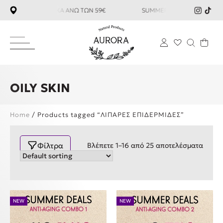
ΑΝ ΜΕΤΑΦΟΡΙΚΑ ΑΝΩ ΤΩΝ 59€ SUMMER SALES ΕΩΣ -35%
ΔΩ
OILY SKIN
Home
/ Products tagged “ΛΙΠΑΡΕΣ ΕΠΙΔΕΡΜΙΔΕΣ”
Φίλτρα
Βλέπετε 1–16 από 25 αποτελέσματα
NEW
NEW